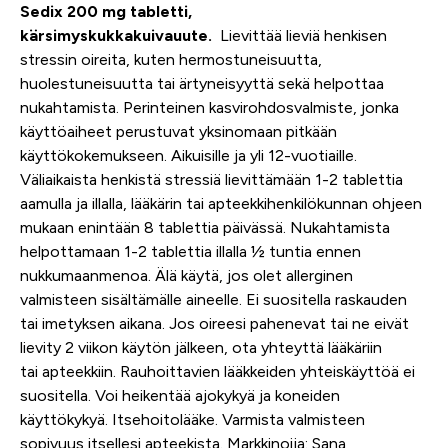
Sedix 200 mg tabletti,
kärsimyskukkakuivauute.
Lievittää lieviä henkisen
stressin oireita, kuten hermostuneisuutta,
huolestuneisuutta tai ärtyneisyyttä sekä helpottaa
nukahtamista.
Perinteinen kasvirohdosvalmiste,
jonka
käyttöaiheet perustuvat yksinomaan pitkään
käyttökokemukseen.
Aikuisille ja yli 12-vuotiaille.
Väliaikaista henkistä stressiä lievittämään
1-2
tablettia
aamulla ja illalla, lääkärin tai apteekkihenkilökunnan ohjeen
mukaan enintään 8 tablettia päivässä. Nukahtamista
helpottamaan
1-2
tablettia illalla ½ tuntia ennen
nukkumaanmenoa.
Älä käytä
, jos olet allerginen
valmisteen sisältämälle aineelle.
Ei
suositella
raskauden
tai imetyksen aikana. Jos oireesi pahenevat tai ne eivät
lievity 2 viikon käytön jälkeen, ota yhteyttä lääkäriin
tai
apteekkiin
. Rauhoittavien lääkkeiden yhteiskäyttöä ei
suositella.
Voi heikentää
ajokykyä ja
koneiden
käyttökykyä
.
Itsehoitolääke
. Varmista valmisteen
sopivuus itsellesi apteekista. Markkinoija: Sana