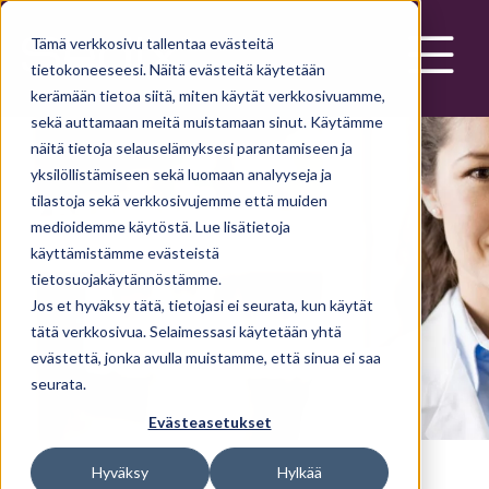
Skip to main content
Tämä verkkosivu tallentaa evästeitä
tietokoneeseesi. Näitä evästeitä käytetään
kerämään tietoa siitä, miten käytät verkkosivuamme,
sekä auttamaan meitä muistamaan sinut. Käytämme
näitä tietoja selauselämyksesi parantamiseen ja
yksilöllistämiseen sekä luomaan analyyseja ja
Yhteystiedot
tilastoja sekä verkkosivujemme että muiden
medioidemme käytöstä. Lue lisätietoja
käyttämistämme evästeistä
tietosuojakäytännöstämme.
Jos et hyväksy tätä, tietojasi ei seurata, kun käytät
tätä verkkosivua. Selaimessasi käytetään yhtä
evästettä, jonka avulla muistamme, että sinua ei saa
seurata.
Evästeasetukset
Hyväksy
Hylkää