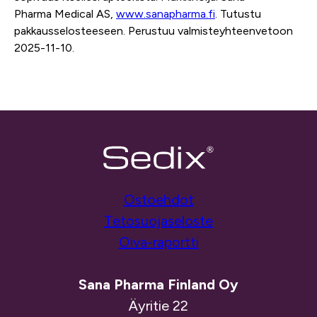
Pharma
Medical
AS
,
www.sanapharma.fi
.
Tutustu
pakkausselosteeseen
. Perustuu valmisteyhteenvetoon
202
5-
11
-1
0
.
Ostoehdot
Tetosuojaseloste
Oiva-raportti
Sana Pharma Finland Oy
Äyritie 22