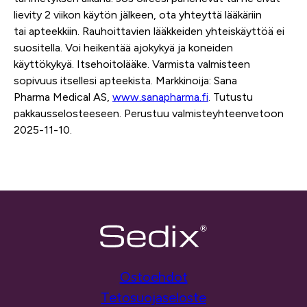
lievity 2 viikon käytön jälkeen, ota yhteyttä lääkäriin
tai
apteekkiin
. Rauhoittavien lääkkeiden yhteiskäyttöä ei
suositella.
Voi heikentää
ajokykyä ja
koneiden
käyttökykyä
.
Itsehoitolääke
. Varmista valmisteen
sopivuus itsellesi apteekista. Markkinoija: Sana
Pharma
Medical
AS
,
www.sanapharma.fi
.
Tutustu
pakkausselosteeseen
. Perustuu valmisteyhteenvetoon
202
5-
11
-1
0
.
Ostoehdot
Tetosuojaseloste