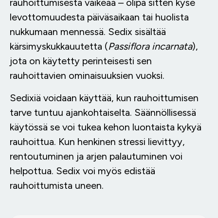
rauhoittumisesta vaikeaa – olipa sitten kyse
levottomuudesta päiväsaikaan tai huolista
nukkumaan mennessä. Sedix sisältää
kärsimyskukkauutetta (
Passiflora incarnata
),
jota on käytetty perinteisesti sen
rauhoittavien ominaisuuksien vuoksi.
Sedixiä voidaan käyttää, kun rauhoittumisen
tarve tuntuu ajankohtaiselta. Säännöllisessä
käytössä se voi tukea kehon luontaista kykyä
rauhoittua. Kun henkinen stressi lievittyy,
rentoutuminen ja arjen palautuminen voi
helpottua. Sedix voi myös edistää
rauhoittumista uneen.