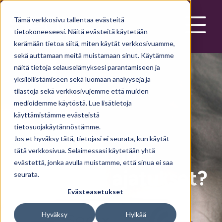
Skip to main content
Tämä verkkosivu tallentaa evästeitä
tietokoneeseesi. Näitä evästeitä käytetään
kerämään tietoa siitä, miten käytät verkkosivuamme,
sekä auttamaan meitä muistamaan sinut. Käytämme
näitä tietoja selauselämyksesi parantamiseen ja
yksilöllistämiseen sekä luomaan analyyseja ja
tilastoja sekä verkkosivujemme että muiden
medioidemme käytöstä. Lue lisätietoja
käyttämistämme evästeistä
Oletko
tietosuojakäytännöstämme.
Jos et hyväksy tätä, tietojasi ei seurata, kun käytät
stressaantunut?
tätä verkkosivua. Selaimessasi käytetään yhtä
evästettä, jonka avulla muistamme, että sinua ei saa
Pyörivätkö ajatukset?
seurata.
Evästeasetukset
Hyväksy
Hylkää