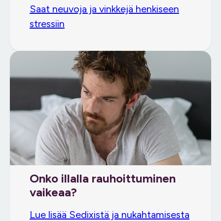
Saat neuvoja ja vinkkejä henkiseen
stressiin
Onko illalla rauhoittuminen
vaikeaa?
Lue lisää Sedixistä ja nukahtamisesta