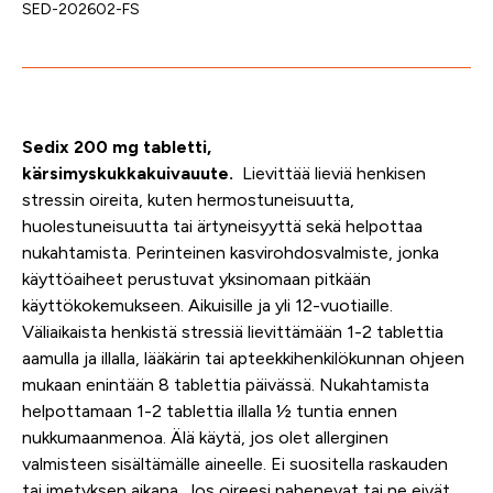
SED-202602-FS
Sedix 200 mg tabletti,
kärsimyskukkakuivauute.
Lievittää lieviä henkisen
stressin oireita, kuten hermostuneisuutta,
huolestuneisuutta tai ärtyneisyyttä sekä helpottaa
nukahtamista.
Perinteinen kasvirohdosvalmiste,
jonka
käyttöaiheet perustuvat yksinomaan pitkään
käyttökokemukseen.
Aikuisille ja yli 12-vuotiaille.
Väliaikaista henkistä stressiä lievittämään
1-2
tablettia
aamulla ja illalla, lääkärin tai apteekkihenkilökunnan ohjeen
mukaan enintään 8 tablettia päivässä. Nukahtamista
helpottamaan
1-2
tablettia illalla ½ tuntia ennen
nukkumaanmenoa.
Älä käytä
, jos olet allerginen
valmisteen sisältämälle aineelle.
Ei
suositella
raskauden
tai imetyksen aikana. Jos oireesi pahenevat tai ne eivät