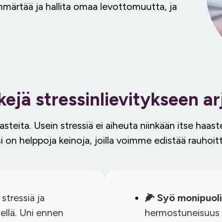
ymmärtää ja hallita omaa levottomuutta, ja
kejä stressinlievitykseen ar
teita. Usein stressiä ei aiheuta niinkään itse haas
 on helppoja keinoja, joilla voimme edistää rauhoit
tressiä ja
🌽 Syö monipuolis
ellä. Uni ennen
hermostuneisuus v