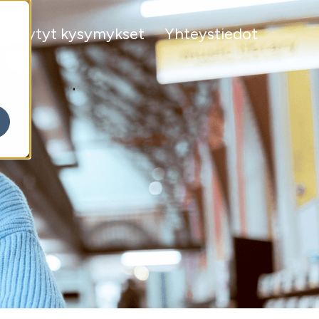
 kysytyt kysymykset
Yhteystiedot