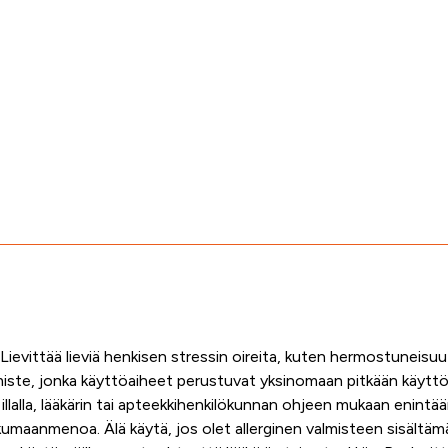
Lievittää lieviä henkisen stressin oireita, kuten hermostuneisu
iste,
jonka käyttöaiheet perustuvat yksinomaan pitkään käyt
 illalla, lääkärin tai apteekkihenkilökunnan ohjeen mukaan enint
nukkumaanmenoa.
Älä käytä
, jos olet allerginen valmisteen sisältämä