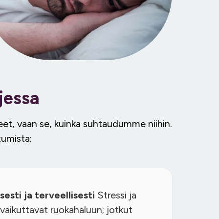
jessa
teet, vaan se, kuinka suhtaudumme niihin.
tumista:
esti ja terveellisesti
Stressi ja
aikuttavat ruokahaluun; jotkut