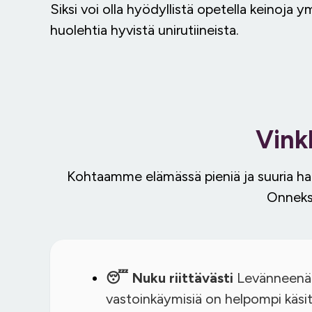
Siksi voi olla hyödyllistä opetella keinoja 
huolehtia hyvistä unirutiineista.
Vink
Kohtaamme elämässä pieniä ja suuria haas
Onneksi
😴 Nuku riittävästi
Levänneenä s
vastoinkäymisiä on helpompi käsit