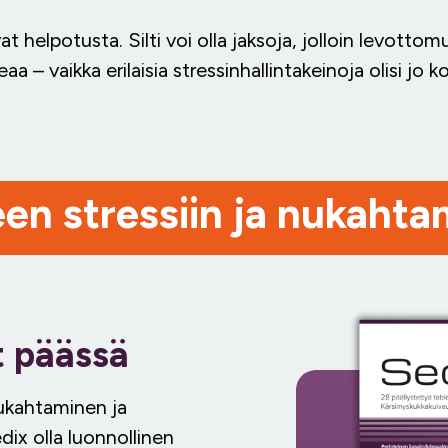
ovat helpotusta. Silti voi olla jaksoja, jolloin levot
a – vaikka erilaisia stressinhallintakeinoja olisi jo kok
en stressiin ja nukahta
t päässä
nukahtaminen ja
ix olla luonnollinen