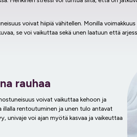
ssä. Henkinen stressi voi tuntua siltä, että on jatkuv
uneisuus voivat hiipiä vähitellen. Monilla voimakkuu
tkuvaa, se voi vaikuttaa sekä unen laatuun että arjes
nna rauhaa
ostuneisuus voivat vaikuttaa kehoon ja
ja illalla rentoutuminen ja unen tulo antavat
y, univaje voi ajan myötä kasvaa ja vaikeuttaa