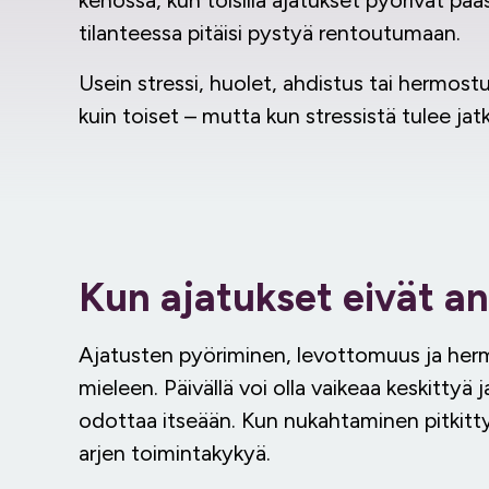
kehossa, kun toisilla ajatukset pyörivät pää
tilanteessa pitäisi pystyä rentoutumaan.
Usein stressi, huolet, ahdistus tai hermost
kuin toiset – mutta kun stressistä tulee ja
Kun ajatukset eivät a
Ajatusten pyöriminen, levottomuus ja herm
mieleen. Päivällä voi olla vaikeaa keskittyä 
odottaa itseään. Kun nukahtaminen pitkitty
arjen toimintakykyä.