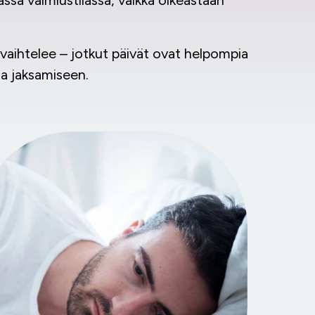
assa valmiustilassa, vaikka oikeastaan
s vaihtelee – jotkut päivät ovat helpompia
sa jaksamiseen.