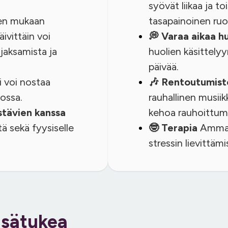
syövät liikaa ja to
en mukaan
tasapainoinen ruo
ivittäin voi
💭 Varaa aikaa hu
 jaksamista ja
huolien käsittelyyn
päivää.
ni voi nostaa
🎶 Rentoutumist
ossa.
rauhallinen musiik
ystävien kanssa
kehoa rauhoittum
ä sekä fyysiselle
🤓 Terapia
Ammatt
stressin lievittäm
isätukea