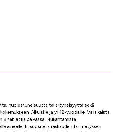
utta, huolestuneisuutta tai ärtyneisyyttä sekä
tökokemukseen.
Aikuisille ja yli 12-vuotiaille. Väliaikaista
ään 8 tablettia päivässä. Nukahtamista
lle aineelle.
Ei
suositella
raskauden tai imetyksen