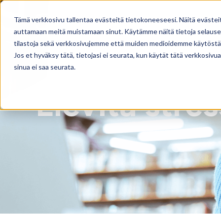
Skip to main content
Tämä verkkosivu tallentaa evästeitä tietokoneeseesi. Näitä evästei
auttamaan meitä muistamaan sinut. Käytämme näitä tietoja selausel
tilastoja sekä verkkosivujemme että muiden medioidemme käytöstä
Jos et hyväksy tätä, tietojasi ei seurata, kun käytät tätä verkkosiv
sinua ei saa seurata.
Lievitä stres