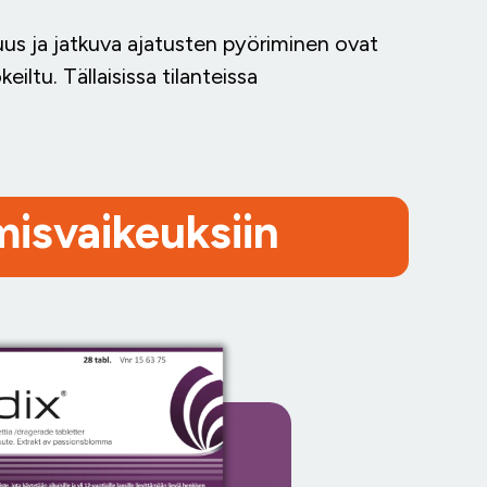
tomuus ja jatkuva ajatusten pyöriminen ovat
eiltu. Tällaisissa tilanteissa
misvaikeuksiin