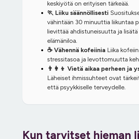
keskiyötä on erityisen tärkeää.
🏃 Liiku säännöllisesti
Suosituks
vähintään 30 minuuttia liikuntaa pä
lievittää ahdistuneisuutta ja lisätä
elämäniloa.
☕ Vähennä kofeiinia
Liika kofeii
stressitasoa ja levottomuutta keh
👨‍👩‍👦 Vietä aikaa perheen ja 
Läheiset ihmissuhteet ovat tärkeit
että psyykkiselle terveydelle.
Kun tarvitset hieman l