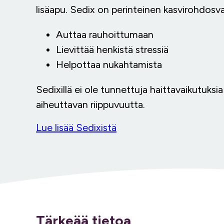
lisäapu. Sedix on perinteinen kasvirohdosva
Auttaa rauhoittumaan
Lievittää henkistä stressiä
Helpottaa nukahtamista
Sedixillä ei ole tunnettuja haittavaikutuksia
aiheuttavan riippuvuutta.
Lue lisää Sedixistä
Tärkeää tietoa