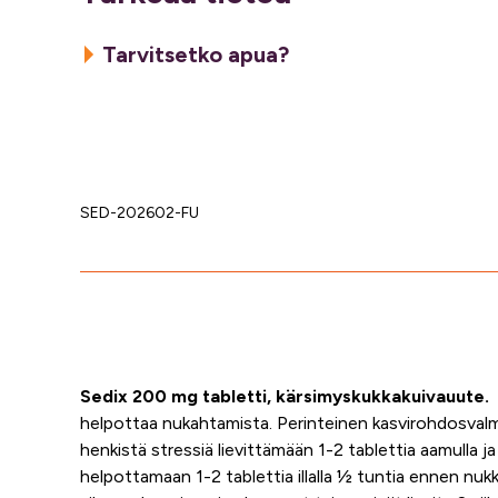
Tarvitsetko apua?
SED-202602-FU
Sedix 200 mg tabletti, kärsimyskukkakuivauute.
helpottaa nukahtamista.
Perinteinen kasvirohdosvalm
henkistä stressiä lievittämään
1-2
tablettia aamulla ja
helpottamaan
1-2
tablettia illalla ½ tuntia ennen 