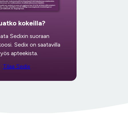
uatko kokeilla?
ilata Sedixin suoraan
koosi. Sedix on saatavilla
yös apteekista.
Tilaa Sedix