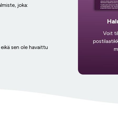
lmiste, joka:
Hal
Voit t
postilaatik
 eikä sen ole havaittu
m